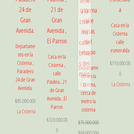
Casa en la
Cisterna
calle
Departame
esmeralda
nto en la
Casa en la
Cisterna ,
$
310.000.00
Cisterna ,
Departame
Paradero
calle
0
nto en la
24 de Gran
Paulina , 21
La Cisterna
Cisterna,
Avenida.
de Gran
cerca de
Avenida , El
$
85.000.000
metro la
Parron
cisterna
La Cisterna
$
320.000.00
$
75.000.000
0
El
El
$
68.000.000