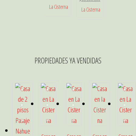
precio
precio
La Cisterna
La Cisterna
original
actual
era:
es:
$75.000.000.
$68.000.000.
PROPIEDADES YA VENDIDAS