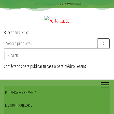
Saltar
+ 569 6274 9943 //
contacto@portalcasas.cl
al
contenido
PortalCasas
Venta de casas y Departamentos
Buscar en el sitio:
BUSCAR…
Contáctanos para publicar tu casa o para crédito Leasing
MENÚ
PROPIEDADES EN VENTA
MUTUO HIPOTECARIO