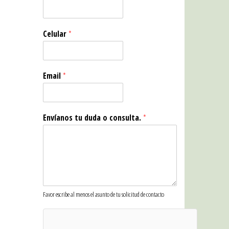
Celular
*
Email
*
Envíanos tu duda o consulta.
*
Favor escribe al menos el asunto de tu solicitud de contacto