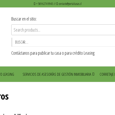
+ 569 6274 9943 //
contacto@portalcasas.cl
Buscar en el sitio:
BUSCAR…
Contáctanos para publicar tu casa o para crédito Leasing
TO LEASING
SERVICIOS DE ASESORÍAS DE GESTIÓN INMOBILIARIA
CORRETAJE
ros