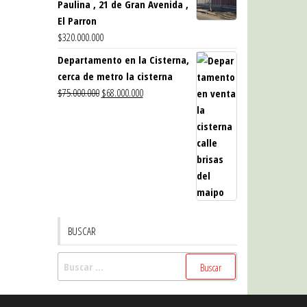
Paulina , 21 de Gran Avenida ,
El Parron
$
320.000.000
Departamento en la Cisterna,
cerca de metro la cisterna
El
El
$
75.000.000
$
68.000.000
precio
precio
original
actual
era:
es:
$75.000.000.
$68.000.000.
BUSCAR
Buscar: