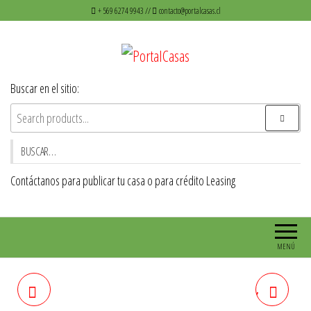
Saltar
+ 569 6274 9943 //
contacto@portalcasas.cl
al
contenido
PortalCasas
Venta de casas y Departamentos
Buscar en el sitio:
BUSCAR…
Contáctanos para publicar tu casa o para crédito Leasing
MENÚ
CASA EN LA GRANJA
GRAN CASA EN DOS PISOS,