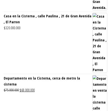
Casa en la Cisterna , calle Paulina , 21 de Gran Avenida
, El Parron
$
320.000.000
Departamento en la Cisterna, cerca de metro la
cisterna
El
El
$
75.000.000
$
68.000.000
precio
precio
original
actual
era:
es: