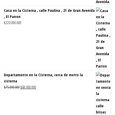
Casa en la Cisterna , calle Paulina , 21 de Gran Avenida
, El Parron
$
320.000.000
Departamento en la Cisterna, cerca de metro la
cisterna
El
El
$
75.000.000
$
68.000.000
precio
precio
original
actual
era:
es:
$75.000.000.
$68.000.000.