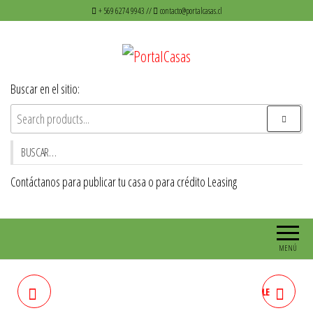
Saltar
+ 569 6274 9943 //
contacto@portalcasas.cl
al
contenido
PortalCasas
Venta de casas y Departamentos
Buscar en el sitio:
BUSCAR…
Contáctanos para publicar tu casa o para crédito Leasing
MENÚ
CASA EN CONDOMINIO
CASA EN LA CISTERNA CALLE