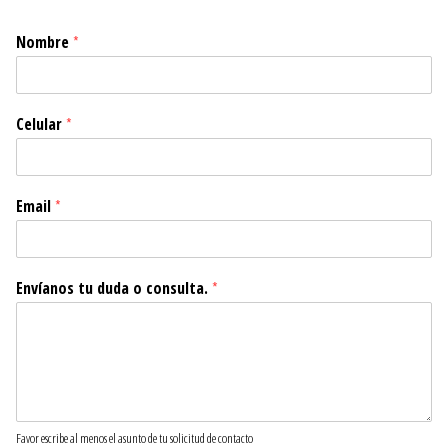
Nombre
*
Celular
*
Email
*
Envíanos tu duda o consulta.
*
Favor escribe al menos el asunto de tu solicitud de contacto