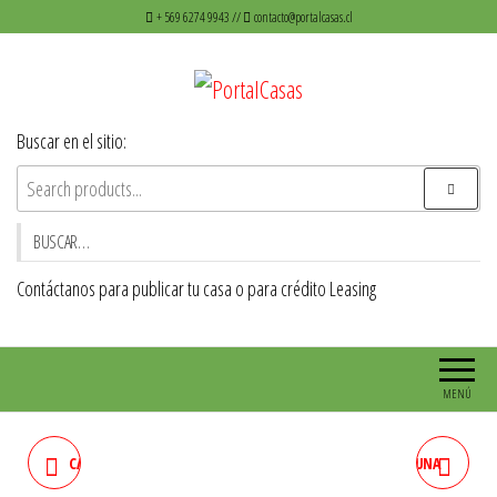
Saltar
+ 569 6274 9943 //
contacto@portalcasas.cl
al
contenido
PortalCasas
Venta de casas y Departamentos
Buscar en el sitio:
BUSCAR…
Contáctanos para publicar tu casa o para crédito Leasing
MENÚ
CASA EN LA CISTERNA CALLE
DEPARTAMENTO EN COMUNA