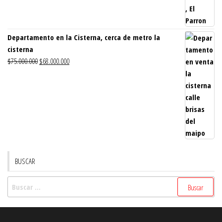
Departamento en la Cisterna, cerca de metro la
cisterna
El
El
$
75.000.000
$
68.000.000
precio
precio
original
actual
era:
es:
$75.000.000.
$68.000.000.
BUSCAR
Buscar: