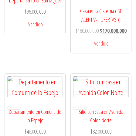
Departamento en San Miguel
Casa en la Cisterna ( SE
$
96.000.000
ACEPTAN , OFERTAS ))
Vendido
El
El
$
180.000.000
$
170.000.000
precio
preci
Vendido
original
actua
era:
es:
$180.000.000.
$170.
Departamento en Comuna de
Sitio con casa en Avenida
lo Espejo
Colon Norte
$
48.000.000
$
82.000.000