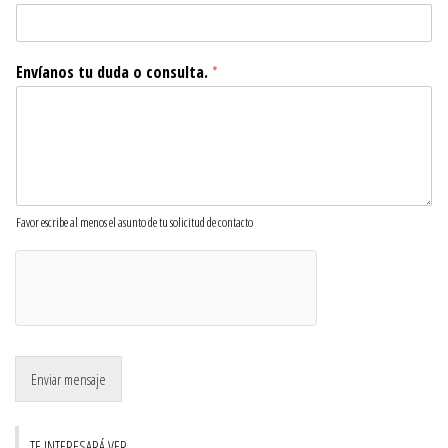
Envíanos tu duda o consulta.
*
Favor escribe al menos el asunto de tu solicitud de contacto
Enviar mensaje
TE INTERESARÁ VER