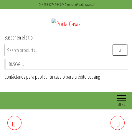
Saltar
+ 569 6274 9943 //
contacto@portalcasas.cl
al
contenido
PortalCasas
Venta de casas y Departamentos
Buscar en el sitio:
BUSCAR…
Contáctanos para publicar tu casa o para crédito Leasing
MENÚ
DEPARTAMENTO
CASA EN SAN MIGUEL