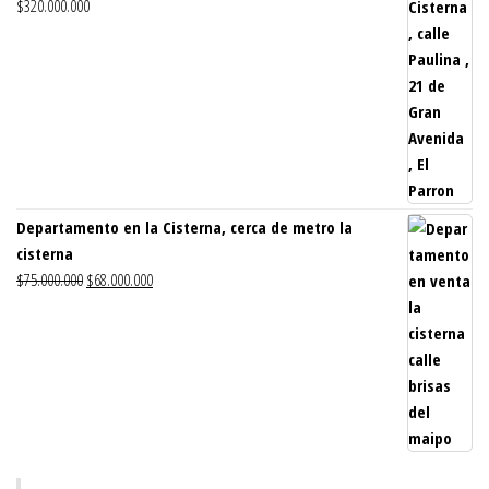
$
320.000.000
Departamento en la Cisterna, cerca de metro la
cisterna
El
El
$
75.000.000
$
68.000.000
precio
precio
original
actual
era:
es:
$75.000.000.
$68.000.000.