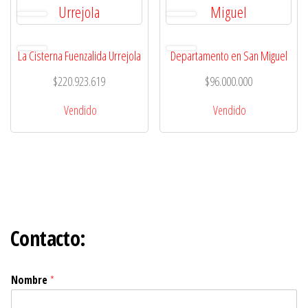
La Cisterna Fuenzalida Urrejola
Departamento en San Miguel
$
220.923.619
$
96.000.000
Vendido
Vendido
Contacto:
Nombre
*