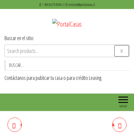
Saltar
+ 569 6274 9943 //
contacto@portalcasas.cl
al
contenido
PortalCasas
Venta de casas y Departamentos
Buscar en el sitio:
BUSCAR…
Contáctanos para publicar tu casa o para crédito Leasing
MENÚ
CASA EN LA COMUNA DE LA
TERRENO 316M2 CON CASA