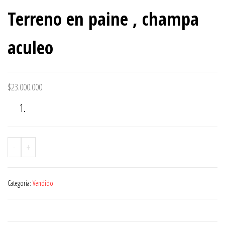
Terreno en paine , champa
aculeo
$
23.000.000
-
+
Categoría:
Vendido