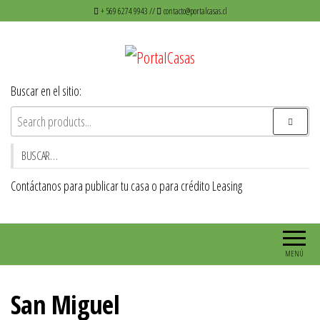
Saltar
+ 569 6274 9943 //
contacto@portalcasas.cl
al
contenido
PortalCasas
Venta de casas y Departamentos
Buscar en el sitio:
BUSCAR…
Contáctanos para publicar tu casa o para crédito Leasing
MENÚ
San Miguel