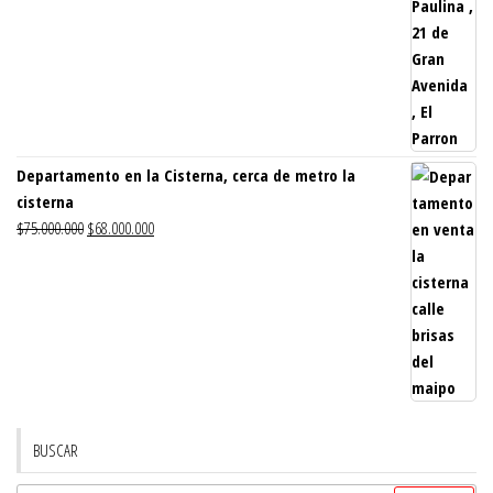
Departamento en la Cisterna, cerca de metro la
cisterna
El
El
$
75.000.000
$
68.000.000
precio
precio
original
actual
era:
es:
$75.000.000.
$68.000.000.
BUSCAR