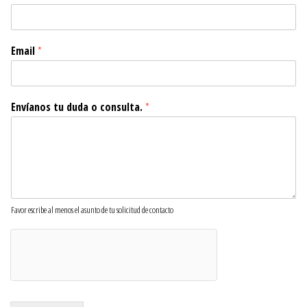
Email
*
Envíanos tu duda o consulta.
*
Favor escribe al menos el asunto de tu solicitud de contacto